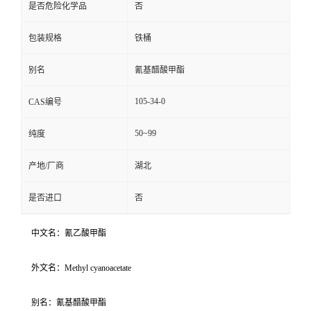
是否危险化学品
否
包装规格
铁桶
别名
氰基醋酸甲酯
105-34-0
CAS编号
50~99
纯度
产地/厂商
湖北
是否进口
否
中文名：氰乙酸甲酯
外文名：Methyl cyanoacetate
别名：氰基醋酸甲酯