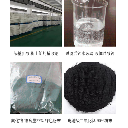
苄基胂酸 稀土矿的捕收剂
过滤后钾水玻璃 液体硅酸钾
氟化铬 铬含量27% 绿色粉末
电池级二氧化锰 90%粉末