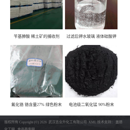
苄基胂酸 稀土矿的捕收剂
过滤后钾水玻璃 液体硅酸钾
氟化铬 铬含量27% 绿色粉末
电池级二氧化锰 90%粉末
版权所有 Copyright (©) 2026
武汉吉业升化工有限公司
XML
技术支持：
盖德
化工网
食品商务网