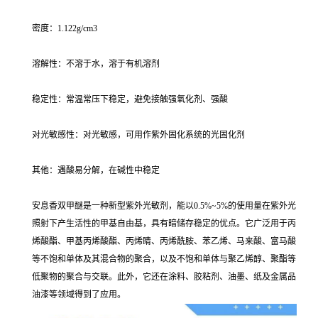
密度：1.122g/cm3
溶解性：不溶于水，溶于有机溶剂
稳定性：常温常压下稳定，避免接触强氧化剂、强酸
对光敏感性：对光敏感，可用作紫外固化系统的光固化剂
其他：遇酸易分解，在碱性中稳定
安息香双甲醚是一种新型紫外光敏剂，能以0.5%~5%的使用量在紫外光
照射下产生活性的甲基自由基，具有暗储存稳定的优点。它广泛用于丙
烯酸酯、甲基丙烯酸酯、丙烯睛、丙烯酰胺、苯乙烯、马来酸、富马酸
等不饱和单体及其混合物的聚合，以及不饱和单体与聚乙烯醇、聚酯等
低聚物的聚合与交联。此外，它还在涂料、胶粘剂、油墨、纸及金属品
油漆等领域得到了应用。