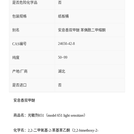
是否危险化学品
否
包装规格
纸板桶
别名
安息香双甲醚 苯偶酰二甲缩酮
24650-42-8
CAS编号
50~99
纯度
产地/厂商
湖北
是否进口
否
安息香双甲醚
商品名：光敏剂651（model 651 light sensitizer）
化学名：2,2-二甲氧基-2-苯基苯乙酮（2,2-bimethoxy-2-