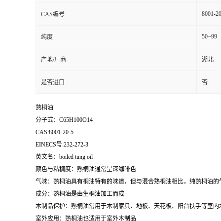
8001-20
CAS编号
50~99
纯度
产地/厂商
湖北
是否进口
否
熟桐油
分子式：C65H100O14
CAS:8001-20-5
EINECS号:232-272-3
英文名：boiled tung oil
颜色与粘稠度：熟桐油通常呈深咖啡色
气味：熟桐油具有桐油特有的味道，但与混合熟桐油相比，纯熟桐油的
成分：熟桐油是由生桐油加工而成
木制品保护：熟桐油常用于木制家具、地板、天花板、阳台扶手等室内
室外应用：熟桐油也适用于室外木制品