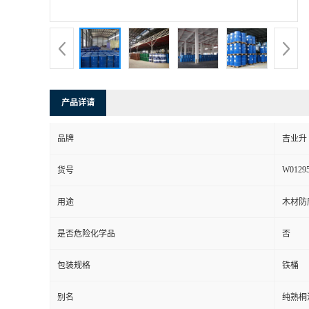
产品详请
品牌
吉业升
W0129
货号
用途
木材防
是否危险化学品
否
包装规格
铁桶
别名
纯熟桐