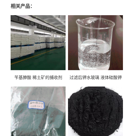
相关产品：
苄基胂酸 稀土矿的捕收剂
过滤后钾水玻璃 液体硅酸钾