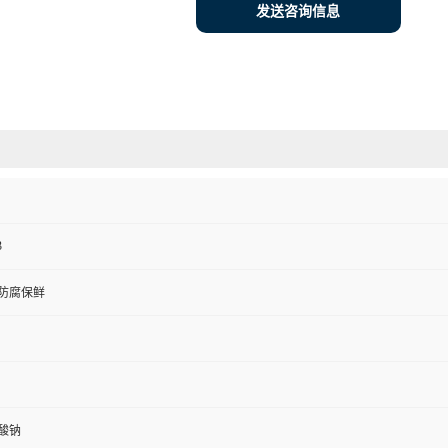
发送咨询信息
3
防腐保鲜
酸钠