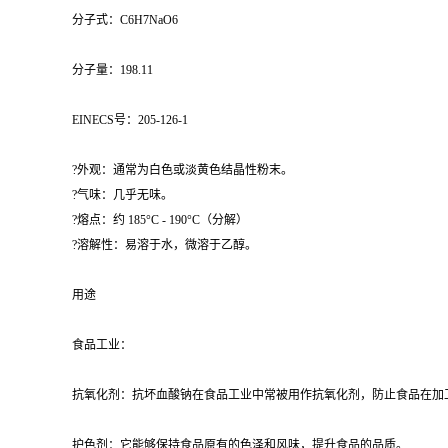
分子式：C6H7NaO6
分子量：198.11
EINECS号：205-126-1
?外观：通常为白色或淡黄色结晶性粉末。
?气味：几乎无味。
?熔点：约 185°C - 190°C（分解）
?溶解性：易溶于水，微溶于乙醇。
用途
食品工业：
抗氧化剂：抗坏血酸钠在食品工业中常被用作抗氧化剂，防止食品在加
护色剂：它能够保持食品原有的色泽和风味，提升食品的品质。