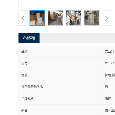
产品详请
品牌
吉业升
W0122
货号
用途
护色剂
是否危险化学品
否
包装规格
纸箱
别名
抗坏血