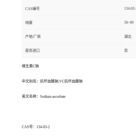
134-03-
CAS编号
50~99
纯度
产地/厂商
湖北
是否进口
否
维生素C钠
中文别名：抗坏血酸钠;VC抗坏血酸钠
英文名称：Sodium ascorbate
CAS号：134-03-2