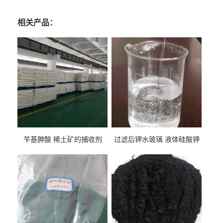
相关产品：
苄基胂酸 稀土矿的捕收剂
过滤后钾水玻璃 液体硅酸钾