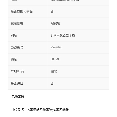
是否危险化学品
否
包装规格
编织袋
别名
2-苯甲酰乙酰苯胺
959-66-0
CAS编号
50~99
纯度
产地/厂商
湖北
是否进口
否
乙酰苯胺
中文别名：2-苯甲酰乙酰苯胺;N-苯乙酰胺