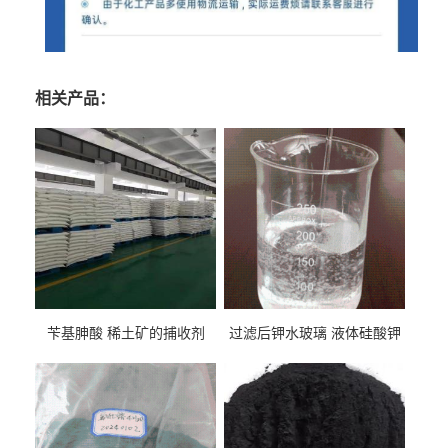
相关产品：
苄基胂酸 稀土矿的捕收剂
过滤后钾水玻璃 液体硅酸钾