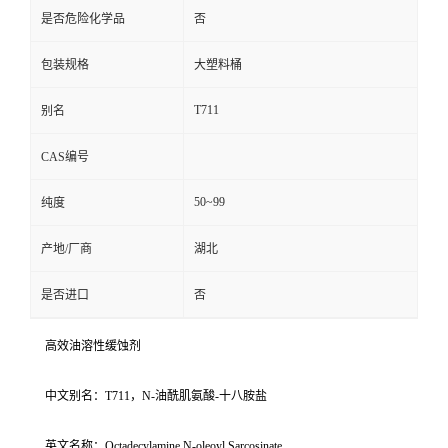
是否危险化学品
否
包装规格
大塑料桶
T711
别名
CAS编号
50~99
纯度
产地/厂商
湖北
是否进口
否
高效油溶性缓蚀剂
中文别名：T711，N-油酰肌氨酸-十八胺盐
英文名称：Octadecylamine N-oleoyl Sarcosinate