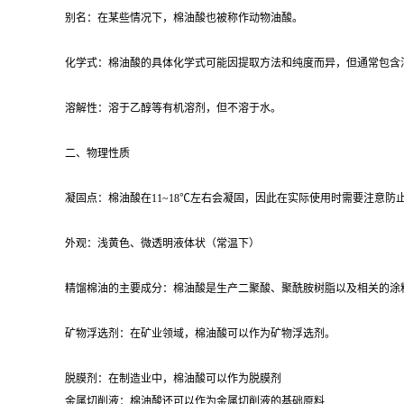
别名：在某些情况下，棉油酸也被称作动物油酸。
化学式：棉油酸的具体化学式可能因提取方法和纯度而异，但通常包含
溶解性：溶于乙醇等有机溶剂，但不溶于水。
二、物理性质
凝固点：棉油酸在11~18℃左右会凝固，因此在实际使用时需要注意防
外观：浅黄色、微透明液体状（常温下）
精馏棉油的主要成分：棉油酸是生产二聚酸、聚酰胺树脂以及相关的涂
矿物浮选剂：在矿业领域，棉油酸可以作为矿物浮选剂。
脱膜剂：在制造业中，棉油酸可以作为脱膜剂
金属切削液：棉油酸还可以作为金属切削液的基础原料