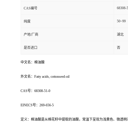
68308-
CAS编号
50~99
纯度
产地/厂商
湖北
是否进口
否
中文名：棉油酸
外文名：Fatty acids, cottonseed-oil
CAS号：68308-51-0
EINECS号：269-656-5
定义：棉油酸是从棉花籽中提取的油酸，常温下呈现为浅黄色、微透明