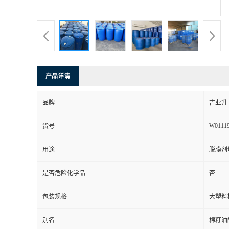
产品详请
品牌
吉业升
W0111
货号
用途
脱膜剂
是否危险化学品
否
包装规格
大塑料
别名
棉籽油