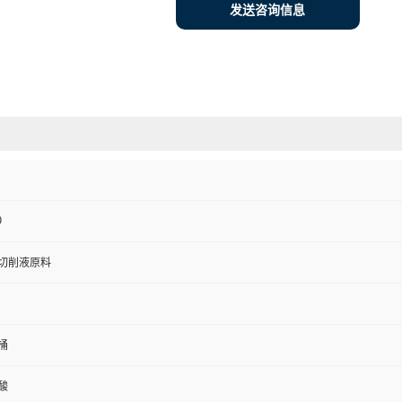
发送咨询信息
9
切削液原料
桶
酸