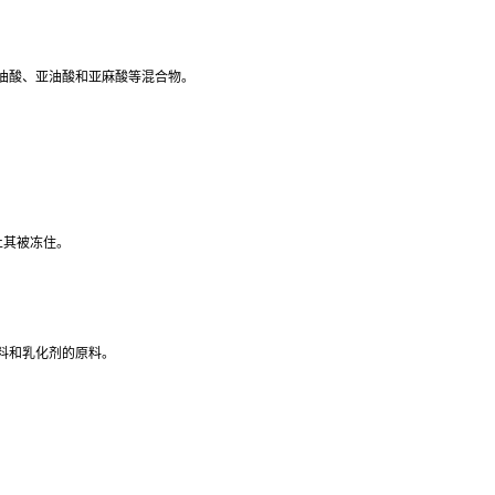
油酸、亚油酸和亚麻酸等混合物。
止其被冻住。
料和乳化剂的原料。