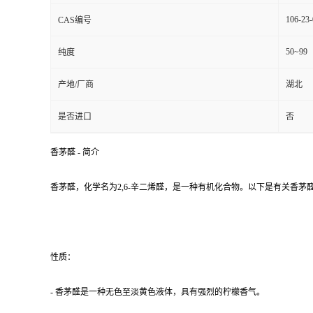
106-23-
CAS编号
50~99
纯度
产地/厂商
湖北
是否进口
否
香茅醛 - 简介
香茅醛，化学名为2,6-辛二烯醛，是一种有机化合物。以下是有关香茅
性质：
- 香茅醛是一种无色至淡黄色液体，具有强烈的柠檬香气。