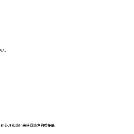
产品。
步的处理和纯化来获得纯净的香茅醛。