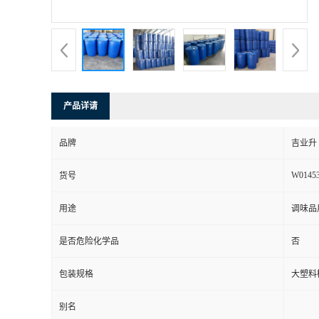
产品详请
品牌
吉业升
W0145
货号
用途
调味品
是否危险化学品
否
包装规格
大塑料
别名