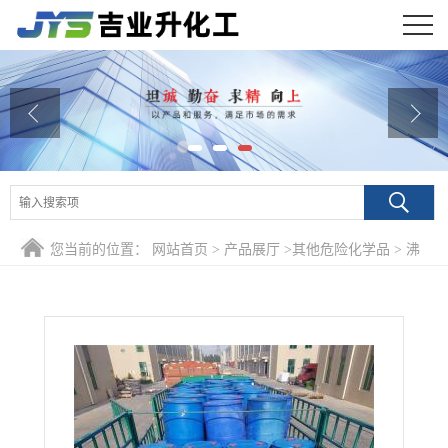
公司首页
公司介绍
公司动态
产品展厅
您当前的位置：
网站首页
>
产品展厅
>
其他危险化学品
>
沸
证书荣誉
点：83℃ 2,2-二甲氧基丙烷 77-76-9 有机合成催化剂
联系方式
在线留言