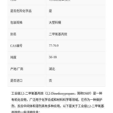
是否危险化学品
是
包装规格
大塑料桶
别名
二甲氧基丙烷
77-76-9
CAS编号
50~99
纯度
产地/厂商
湖北
是否进口
否
工业级2,2-二甲氧基丙烷（2,2-Dimethoxypropane，简称DMP）是一种
有机化合物，广泛用于化学合成和材料科学等领域。它作为一种保护
剂、反应中间体和溶剂具有多种应用。以下是关于工业级2,2-二甲氧基
丙烷的一些详细信息：