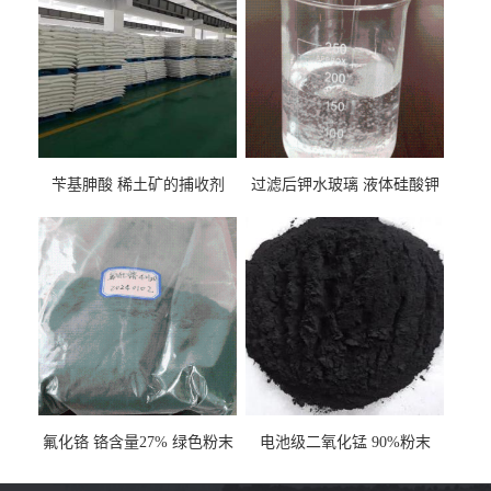
苄基胂酸 稀土矿的捕收剂
过滤后钾水玻璃 液体硅酸钾
氟化铬 铬含量27% 绿色粉末
电池级二氧化锰 90%粉末