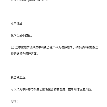
密度：约0.89 g/cm3（在20°C）
应用领域
化学合成中间体：
2,2-二甲氧基丙烷常用于有机合成中作为保护基团，特别是在羰基化合
物的选择性保护方面。
聚合物工业：
可以作为单体参与某些功能性聚合物的合成，或者用作反应介质。
溶剂：