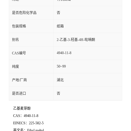
是否危险化学品
否
包装规格
纸箱
别名
2-乙基-3-羟基-4H-吡喃酮
4940-11-8
CAS编号
50~99
纯度
产地/厂商
湖北
是否进口
否
乙基麦芽酚
CAS：4940-11-8
EINECS：225-582-5
英文名：Ethyl maltol