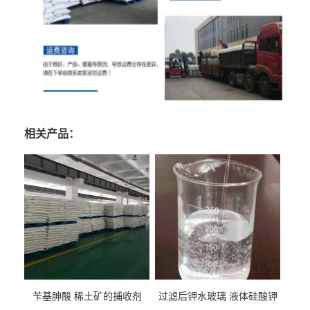
相关产品：
苄基胂酸 稀土矿的捕收剂
过滤后钾水玻璃 液体硅酸钾