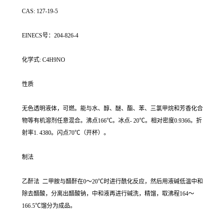
CAS: 127-19-5
EINECS号：204-826-4
化学式: C4H9NO
性质
无色透明液体，可燃。能与水、醇、醚、酯、苯、三氯甲烷和芳香化合
物等有机溶剂任意混合。沸点166℃。冰点- 20℃。相对密度0.9366。折
射率1. 4380。闪点70℃（开杯）。
制法
乙酐法 二甲胺与醋酐在0～20℃时进行酰化反应，然后用液碱低温中和
除去醋酸，分离出醋酸钠，中和液再进行碱洗，精馏，取沸程164～
166.5℃馏分为成品。