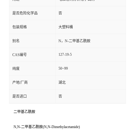
是否危险化学品
否
包装规格
大塑料桶
别名
N，N-二甲基乙酰胺
127-19-5
CAS编号
50~99
纯度
产地/厂商
湖北
是否进口
否
二甲基乙酰胺
N,N-二甲基乙酰胺(N,N-Dimethylacetamide)