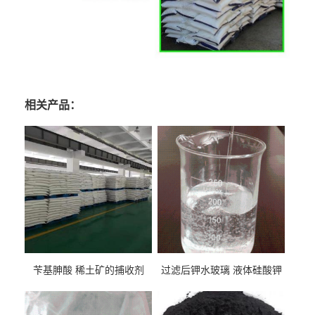
相关产品：
苄基胂酸 稀土矿的捕收剂
过滤后钾水玻璃 液体硅酸钾