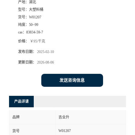
产地：
湖北
型号：
大塑料桶
货号：
W01207
纯度：
50~99
cas：
83834-59-7
价格：
￥95/千克
发布日期：
2025-02-10
更新日期：
2026-08-06
发送咨询信息
产品详请
品牌
吉业升
W01207
货号