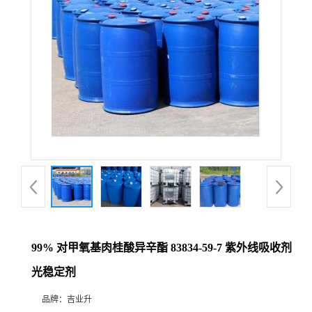
99% 对甲氧基肉桂酸异辛酯 83834-59-7 紫外线吸收剂
光稳定剂
品牌：
吉业升