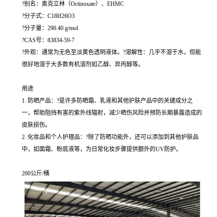
?别名：奥克立林（Octinoxate）、EHMC
?分子式：C18H26O3
?分子量：290.40 g/mol
?CAS号：83834-59-7
?外观：通常为无色至淡黄色透明液体。?溶解性：几乎不溶于水，但能
很好地溶于大多数有机溶剂如乙醇、异丙醇等。
用途
1. 防晒产品：?是许多防晒霜、乳液和其他护肤产品中的关键成分之
一，帮助阻挡有害的紫外线辐射，减少晒伤风险并预防长期暴露造成的
皮肤损伤。
2. 化妆品和个人护理品：?除了防晒功能外，还可以添加到其他护肤品
中，如面霜、粉底液等，为日常化妆步骤提供额外的UV防护。
200公斤/桶