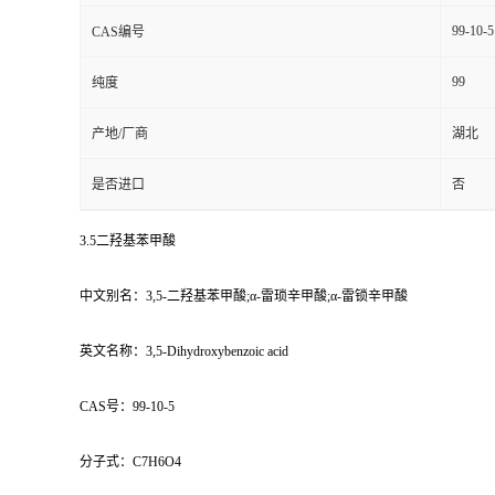
99-10-5
CAS编号
99
纯度
产地/厂商
湖北
是否进口
否
3.5二羟基苯甲酸
中文别名：3,5-二羟基苯甲酸;α-雷琐辛甲酸;α-雷锁辛甲酸
英文名称：3,5-Dihydroxybenzoic acid
CAS号：99-10-5
分子式：C7H6O4