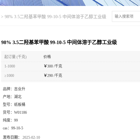
>
98% 3.5二羟基苯甲酸 99-10-5 中间体溶于乙醇工业级
98% 3.5二羟基苯甲酸 99-10-5 中间体溶于乙醇工业级
起订量 (千克)
价格
1-1000
￥
300 /千克
≥1000
￥
290 /千克
品牌：
吉业升
产地：
湖北
型号：
纸板桶
货号：
W01186
纯度：
99
cas：
99-10-5
发布日期：
2025-02-10