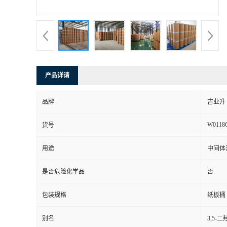
产品详请
品牌
吉业升
W0118
货号
用途
中间体
是否危险化学品
否
包装规格
纸板桶
别名
3,5-