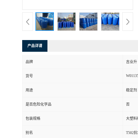
产品详请
品牌
吉业升
W0113
货号
用途
稳定剂
是否危险化学品
否
包装规格
大塑料
别名
T502