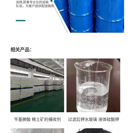
相关产品：
苄基胂酸 稀土矿的捕收剂
过滤后钾水玻璃 液体硅酸钾