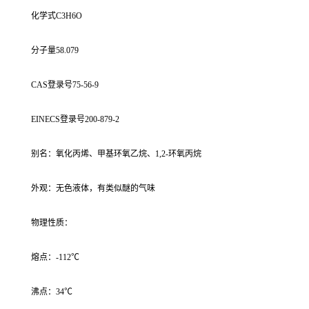
化学式C3H6O
分子量58.079
CAS登录号75-56-9
EINECS登录号200-879-2
别名：氧化丙烯、甲基环氧乙烷、1,2-环氧丙烷
外观：无色液体，有类似醚的气味
物理性质：
熔点：-112℃
沸点：34℃