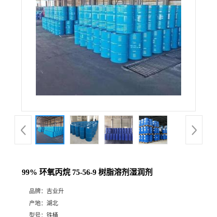
99% 环氧丙烷 75-56-9 树脂溶剂湿润剂
品牌：
吉业升
产地：
湖北
型号：
铁桶