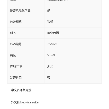
是否危险化学品
是
包装规格
铁桶
别名
氧化丙烯
75-56-9
CAS编号
50~99
纯度
产地/厂商
湖北
是否进口
否
中文名环氧丙烷
外文名Propylene oxide