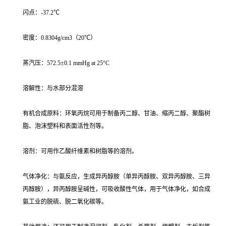
闪点：-37.2℃
密度：0.8304g/cm3（20℃）
蒸汽压：572.5±0.1 mmHg at 25°C
溶解性：与水部分混溶
有机合成原料：环氧丙烷可用于制备丙二醇、甘油、缩丙二醇、聚酯树
脂、泡沫塑料和表面活性剂等。
溶剂：可用作乙酸纤维素和树脂等的溶剂。
气体净化：与氨反应，生成异丙醇胺（单异丙醇胺、双异丙醇胺、三异
丙醇胺），异丙醇胺呈碱性，可吸收酸性气体，用于气体净化，如合成
氨工业的脱硫、脱二氧化碳等。