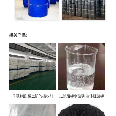
相关产品：
苄基胂酸 稀土矿的捕收剂
过滤后钾水玻璃 液体硅酸钾