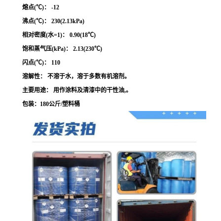
熔点(℃)： -12
沸点(℃)： 230(2.13kPa)
相对密度(水=1)： 0.90(18℃)
饱和蒸气压(kPa)： 2.13(230℃)
闪点(℃)： 110
溶解性： 不溶于水，溶于多数有机溶剂。
主要用途： 用作涂料及清漆中的干性油,。
包装：180公斤/塑料桶