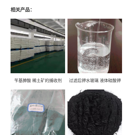
相关产品：
苄基胂酸 稀土矿的捕收剂
过滤后钾水玻璃 液体硅酸钾