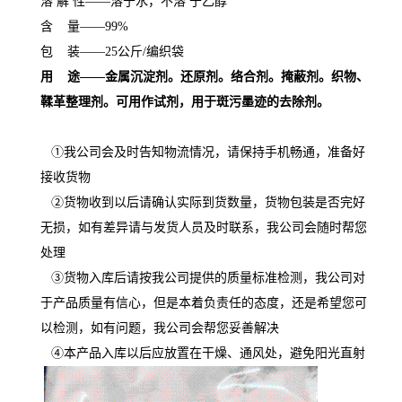
溶
解
性
——
溶于水，不溶
于乙醇
含
量
——
99%
包
装
——
25
公斤
/
编织袋
用
途
——
金属沉淀剂。还原剂。络合剂。掩蔽剂。织物、
鞣革整理剂。可用作试剂，用于斑污墨迹的去除剂。
①我公司会及时告知物流情况，请保持手机畅通，准备好
接收货物
②货物收到以后请确认实际到货数量，货物包装是否完好
无损，如有差异请与发货人员及时联系，我公司会随时帮您
处理
③货物入库后请按我公司提供的质量标准检测，我公司对
于产品质量有信心，但是本着负责任的态度，还是希望您可
以检测，如有问题，我公司会帮您妥善解决
④本产品入库以后应放置在干燥、通风处，避免阳光直射