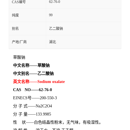
62-76-0
CAS编号
99
纯度
别名
乙二酸钠
产地/厂商
湖北
草酸钠
中文名称
——
草酸钠
中文别名
——
乙二酸钠
英文名称
——
Sodium oxalate
CAS
NO
——
62-76-0
EINECS
号
——
200-550-3
分
子
式
——
Na2C2O4
分
子
量
——
133.9985
性
状
——
白色结晶性粉末，无气味，有吸湿性。