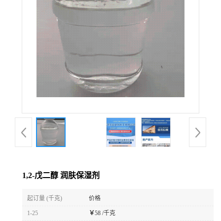
1,2-戊二醇 润肤保湿剂
起订量 (千克)
价格
1-25
￥
58 /千克