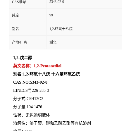
5343-92-0
CAS编号
99
纯度
别名
1,2-环氧十八烷
产地/厂商
湖北
1,2-
戊二醇
英文名称：
1,2-Pentanediol
别名
:1,2-
环氧十八烷 十六基环氧乙烷
CAS
NO
:5343-92-0
EINECS
号
226-285-3
分子式
:C5H12O2
分子量
:104.1476
性状：无色透明液体
溶解性：溶于醇、醚和乙酸乙酯等有机溶剂