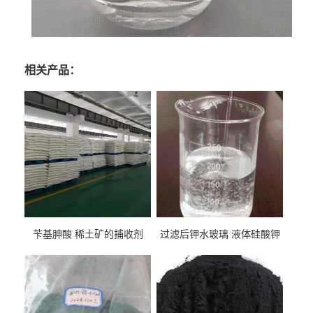
相关产品：
苄基胂酸 稀土矿的捕收剂
过滤后钾水玻璃 液体硅酸钾