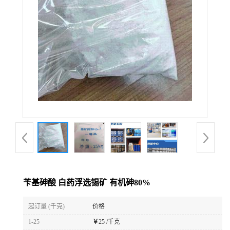
苄基砷酸 白药浮选锡矿 有机砷80%
起订量 (千克)
价格
1-25
￥
25 /千克