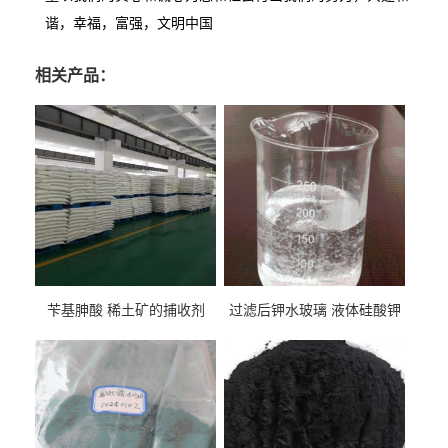
谐，幸福，富强，文明中国
相关产品：
苄基胂酸 稀土矿的捕收剂
过滤后钾水玻璃 液体硅酸钾