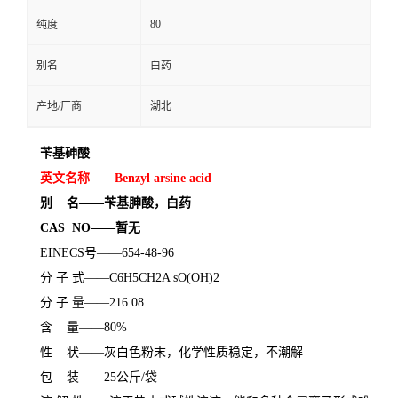
80
纯度
别名
白药
产地/厂商
湖北
苄基
砷
酸
英文名称
——
Benzyl arsine acid
别
名
——苄基
胂
酸
，白药
CAS NO
——
暂无
EINECS
号——
654-48-96
分
子
式
——
C6H5CH2A sO(OH)2
分
子
量
——
216.08
含
量
——
80%
性
状
——灰白色粉末，化学性质稳定，不潮解
包
装
——
25
公斤
/
袋