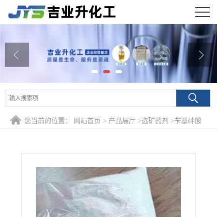
公司首页
公司介绍
公司动态
产品展厅
您当前的位置：
网站首页
>
产品展厅
>
选矿药剂
>
苄基砷酸
证书荣誉
白药浮选锡矿 有机砷80%
联系方式
在线留言