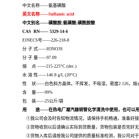
中文名称
——氨基磺酸
英文名称
——
Sulfamic acid
中文别名
——磺酸胺
;
氨磺酸
;
磺酰胺酸
CAS
RN
——
5329-14-6
EINECS
号——
226-218-8
分
子
式
——
H3NO3S
分
子
量
——
97.09
熔
点
——
215-225
°
C (dec.)
水
溶
性
——
146.8 g/L (20
°
C)
性
状
——白色斜方晶体。不挥发，不吸湿，密度
2.126
，熔
含
量
——
99%
包
装
——
25
公斤
/
袋
用 途
——
在热电厂凝汽器铜管化学清洗中
使用，也可以
①我公司会及时告知物流情况，请保持手机畅通，准备好接
②货物收到以后请确认实际到货数量，货物包装是否完好无
③货物入库后请按我公司提供的质量标准检测，我公司对于