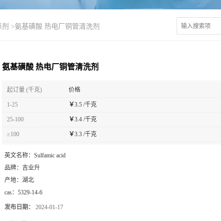
涤剂
>
氨基磺酸 热电厂铜管清洗剂
氨基磺酸 热电厂铜管清洗剂
起订量 (千克)
价格
1-25
￥
3.5 /千克
25-100
￥
3.4 /千克
≥100
￥
3.3 /千克
英文名称：
Sulfamic acid
品牌：
吉业升
产地：
湖北
cas：
5329-14-6
发布日期：
2024-01-17