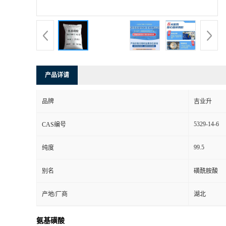
产品详请
品牌
吉业升
5329-14-6
CAS编号
99.5
纯度
别名
磺酰胺酸
产地/厂商
湖北
氨基磺酸