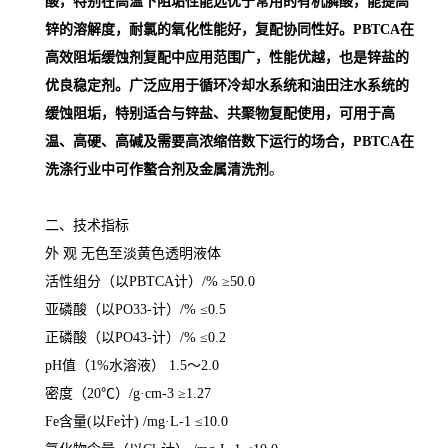
酸，特别在高温下阻垢性能远优于常用的有机膦酸，能提高
锌的溶解度，耐氯的氧化性能好，复配协同性好。
PBTCA
在
高效阻垢缓蚀剂复配中应用范围广，性能优越，也是锌盐的
优良稳定剂。广泛应用于循环冷却水系统和油田注水系统的
缓蚀阻垢，特别适合与锌盐、共聚物复配使用，可用于高
温、高硬、高碱及需要高浓缩倍数下运行的场合，
PBTCA
在
洗涤行业中可作螯合剂及金属清洗剂
。
二、技术指标
外
观
无色至淡黄色透明液体
活性组分（以
PBTCA
计）
/%
≥
50.0
亚磷酸（以
PO33-
计）
/%
≤
0.5
正磷酸（以
PO43-
计）
/%
≤
0.2
pH
值（
1%
水溶液）
1.5
～
2.0
密度（
20
℃）
/g
·
cm-3
≥
1.27
Fe
含量
(
以
Fe
计
) /mg
·
L-1
≤
10.0