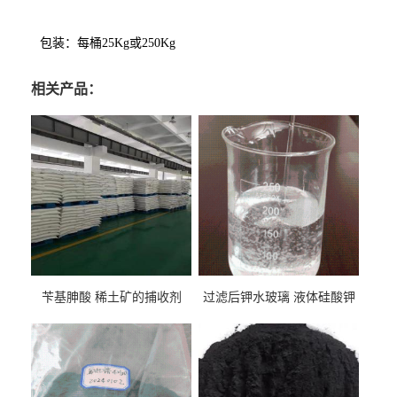
包装：每桶
25Kg
或
250Kg
相关产品：
苄基胂酸 稀土矿的捕收剂
过滤后钾水玻璃 液体硅酸钾