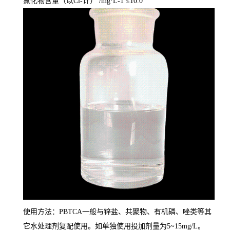
氯化物含量（以
Cl-
计）
/mg
·
L-1
≤
10.0
使用方法：
PBTCA
一般与锌盐、共聚物、有机磷、唑类等其
它水处理剂复配使用。如单独使用投加剂量为
5~15mg/L
。