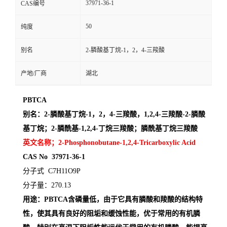
37971-36-1
CAS编号
50
纯度
别名
2-膦酸基丁烷-1，2，4-三羧酸
产地/厂商
湖北
PBTCA
别名：
2-
膦酸基丁烷
-1
，
2
，
4-
三羧酸
，
1,2,4-
三羧酸
-2-
膦酸
基丁烷；
2-
膦酰基
-1,2,4-
丁烷三羧酸；膦酰基丁烷三羧酸
英文名称；
2-Phosphonobutane-1,2,4-Tricarboxylic Acid
CAS No
37971-36-1
分子式
C7H11O9P
分子量：
270.13
用途：
PBTCA
含磷量低，由于它具有膦酸和羧酸的结构特
性，使其具有良好的阻垢和缓蚀性能，优于常用的有机膦