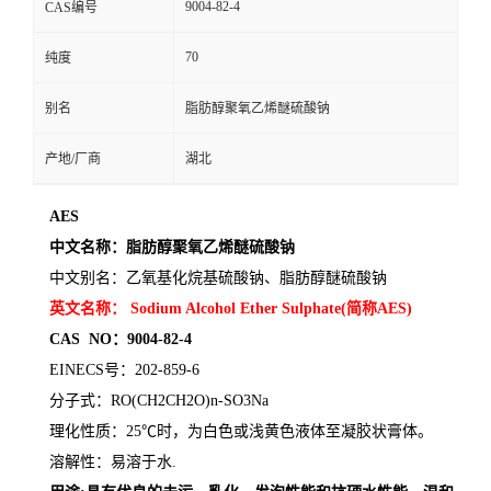
9004-82-4
CAS编号
70
纯度
别名
脂肪醇聚氧乙烯醚硫酸钠
产地/厂商
湖北
AES
中文名称：脂肪醇聚氧乙烯醚硫酸钠
中文别名：乙氧基化烷基硫酸钠、脂肪醇醚硫酸钠
英文名称：
Sodium Alcohol Ether Sulphate(
简称
AES)
CAS
NO
：
9004-82-4
EINECS
号：
202-859-6
分子式：
RO(CH2CH2O)n-SO3Na
理化性质：
25
℃时，为白色或浅黄色液体至凝胶状膏体。
溶解性：易溶于水
.