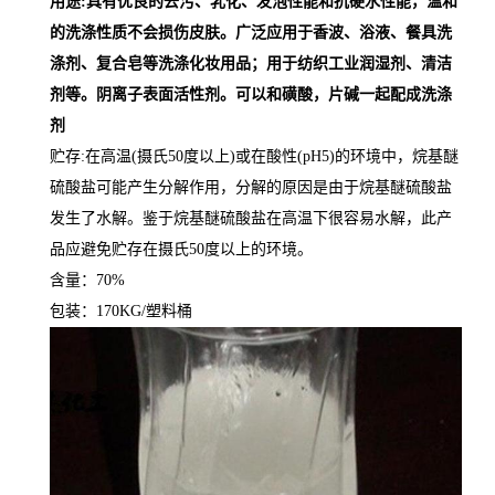
用途
:
具有优良的去污、乳化、发泡性能和抗硬水性能，温和
的洗涤性质不会损伤皮肤。广泛应用于香波、浴液、餐具洗
涤剂、复合皂等洗涤化妆用品；用于纺织工业润湿剂、清洁
剂等。阴离子表面活性剂。
可以和磺酸，片碱一起配成洗涤
剂
贮存
:
在高温
(
摄氏
50
度以上
)
或在酸性
(pH5)
的环境中，烷基醚
硫酸盐可能产生分解作用，分解的原因是由于烷基醚硫酸盐
发生了水解。鉴于烷基醚硫酸盐在高温下很容易水解，此产
品应避免贮存在摄氏
50
度以上的环境。
含量：
70%
包装：
170KG/
塑料桶