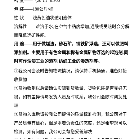
密
度
——（
20
℃）
0.900
包
装
——
18
0
公斤
/
桶
性
状
——浅黄色油状透明液体
溶解性
——难溶于水
,
在空气中粘度增加
,
遇酸或受热时会分解
而降低选矿性能。
用
途
——
用于做煤渣，砂石矿，铜铁矿浮选，还可以做肥料
添加剂。
主要用于有色金属和稀有金属矿物浮选的起泡剂
,
同
时可作油漆工业的溶剂
,
纺织工业的渗透剂等。
①我公司会及时告知物流情况，请保持手机畅通，准备好接
收货物
②货物收到以后请确认实际到货数量，货物包装是否完好无
损，如有差异请与发货人员及时联系，我公司会随时帮您处
理
③货物入库后请按我公司提供的质量标准检测，我公司对于
产品质量有信心，但是本着负责任的态度，还是希望您可以
检测，如有问题，我公司会帮您妥善解决