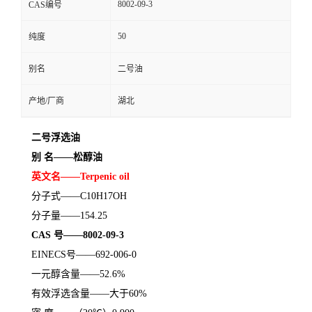
8002-09-3
CAS编号
50
纯度
别名
二号油
产地/厂商
湖北
二号浮选油
别
名
——松醇油
英文名
——
Terpenic oil
分子式
——
C10H17OH
分子量
——
154.25
CAS
号——
8002-09-3
EINECS
号——
692-006-0
一元醇含量
——
52.6%
有效浮选含量
——大于
60%